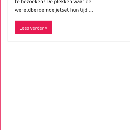
te bezoeken? De plekken waar de
wereldberoemde jetset hun tijd …
Lees verder
Blog
Enjoy
Lifestyle
Reizen
TOPlijstjes
Travel
Uitstapjes
Vakantie