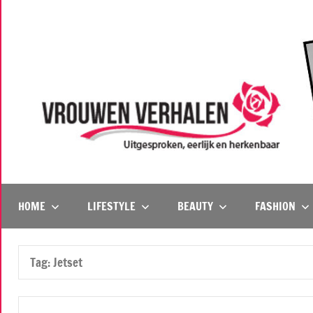
Naar
de
inhoud
springen
Vrouwenverhalen
Uitgesproken,
eerlijk
en
HOME
LIFESTYLE
BEAUTY
FASHION
herkenbaar
Tag:
Jetset