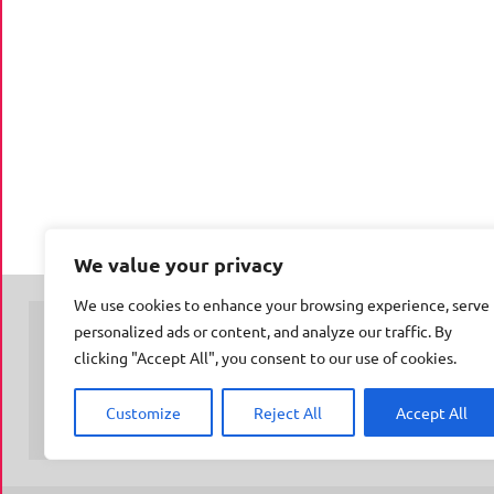
We value your privacy
We use cookies to enhance your browsing experience, serve
personalized ads or content, and analyze our traffic. By
clicking "Accept All", you consent to our use of cookies.
© Insert Internetuitgeverij
Samenwerking met:
Oudersenzo.nl
-
Kinderliedjes.info
-
50enzo.nl
Customize
Reject All
Accept All