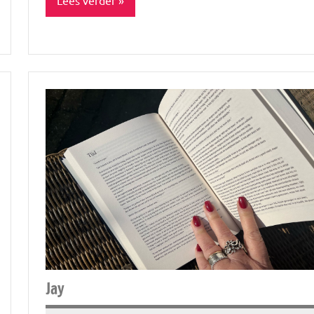
Blog
Food
&
drinks
Healthy
Uitstapjes
Jay