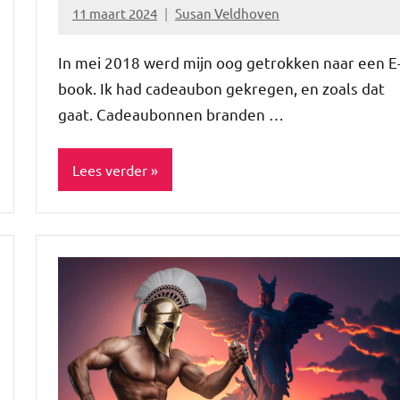
11 maart 2024
Susan Veldhoven
Geen
reacties
In mei 2018 werd mijn oog getrokken naar een E
book. Ik had cadeaubon gekregen, en zoals dat
gaat. Cadeaubonnen branden …
Lees verder
Blog
Cadeautips
Inspiratie
Lifestyle
Spiritualiteit
&