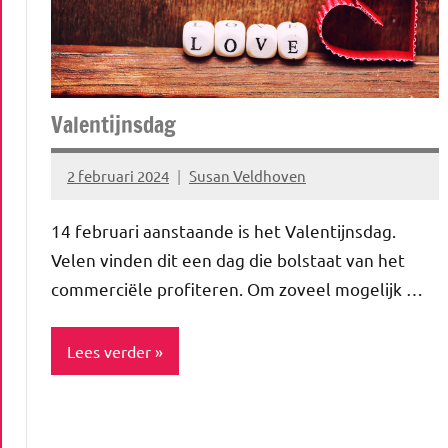
Spiritualiteit
&
minfullness
Valentijnsdag
2 februari 2024
Susan Veldhoven
Geen
reacties
14 februari aanstaande is het Valentijnsdag.
Velen vinden dit een dag die bolstaat van het
commerciële profiteren. Om zoveel mogelijk …
Lees verder
Blog