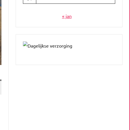
« jan
…