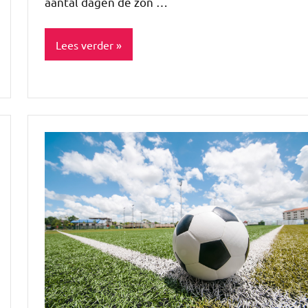
aantal dagen de zon …
Lees verder
Enjoy
Gezond
leven
Healthy
Niet
gecategoriseerd
TOPlijstjes
Tuin
Uitstapjes