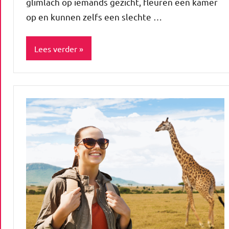
glimlach op iemands gezicht, fleuren een kamer
op en kunnen zelfs een slechte …
Lees verder
ADV
Blog
Cadeautips
Enjoy