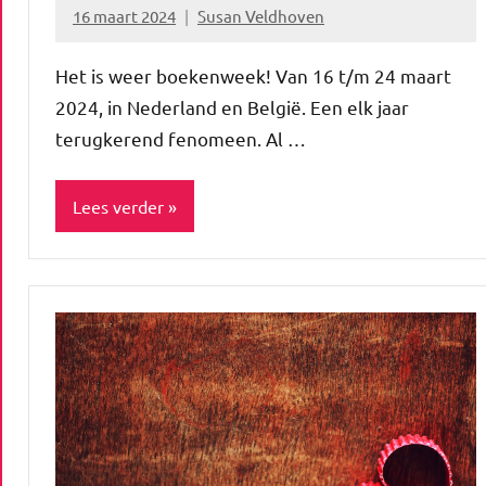
16 maart 2024
Susan Veldhoven
Geen
reacties
Het is weer boekenweek! Van 16 t/m 24 maart
2024, in Nederland en België. Een elk jaar
terugkerend fenomeen. Al …
Lees verder
Blog
Cadeautips
Lifestyle
Niet
gecategoriseerd
Spiritualiteit