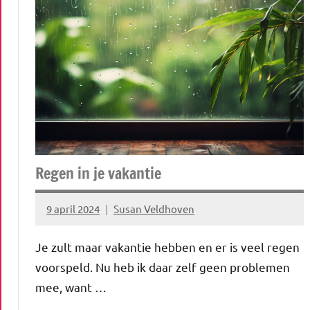
Niet
gecategoriseerd
Reizen
Stedentrips
Travel
Uitstapjes
Vakantie
Regen in je vakantie
9 april 2024
Susan Veldhoven
Geen
reacties
Je zult maar vakantie hebben en er is veel regen
voorspeld. Nu heb ik daar zelf geen problemen
mee, want …