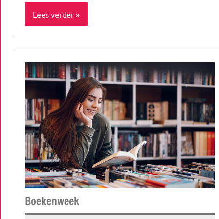
Lees verder
AFF
Food
&
drinks
Gezond
leven
Inspiratie
Uitstapjes
Boekenweek