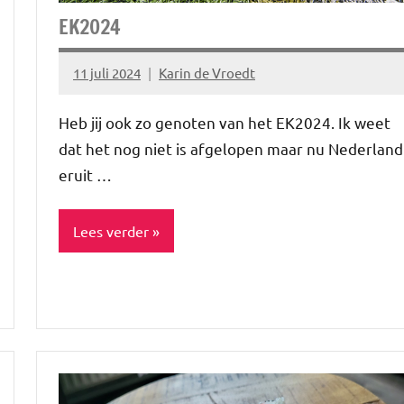
EK2024
11 juli 2024
Karin de Vroedt
Geen
reacties
Heb jij ook zo genoten van het EK2024. Ik weet
dat het nog niet is afgelopen maar nu Nederland
eruit …
Lees verder
Blog
Niet
gecategoriseerd
Sporten