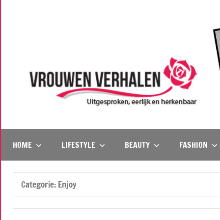
Naar
de
inhoud
springen
Vrouwenverhalen
Uitgesproken,
eerlijk
en
HOME
LIFESTYLE
BEAUTY
FASHION
herkenbaar
Categorie:
Enjoy