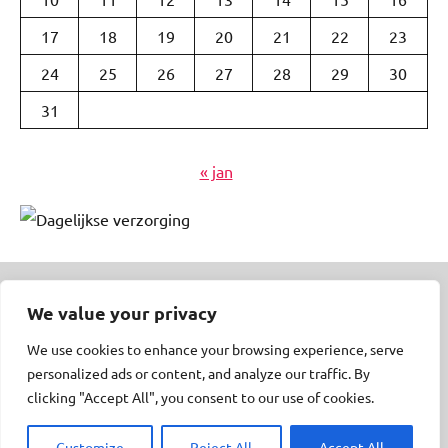
17
18
19
20
21
22
23
24
25
26
27
28
29
30
31
« jan
We value your privacy
© Insert Internetuitgeverij
We use cookies to enhance your browsing experience, serve
Samenwerking met:
Oudersenzo.nl
-
Kinderliedjes.info
-
personalized ads or content, and analyze our traffic. By
50enzo.nl
-
Peuteren.nl
clicking "Accept All", you consent to our use of cookies.
Customize
Reject All
Accept All