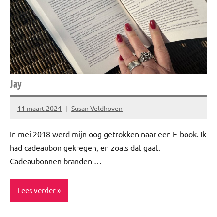
Gezond
leven
Inspiratie
Uitstapjes
Jay
11 maart 2024
Susan Veldhoven
Geen
reacties
In mei 2018 werd mijn oog getrokken naar een E-book. Ik
had cadeaubon gekregen, en zoals dat gaat.
Cadeaubonnen branden …
Lees verder