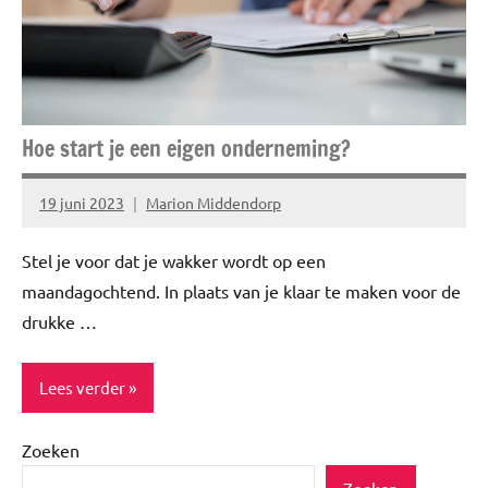
Spiritualiteit
Uitstapjes
Hoe start je een eigen onderneming?
19 juni 2023
Marion Middendorp
Geen
reacties
Stel je voor dat je wakker wordt op een
maandagochtend. In plaats van je klaar te maken voor de
drukke …
Lees verder
Zoeken
Blog