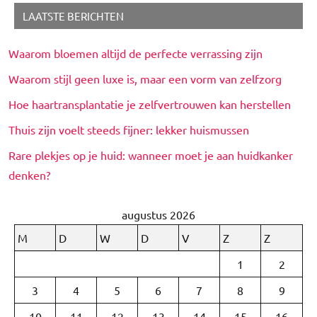
LAATSTE BERICHTEN
Waarom bloemen altijd de perfecte verrassing zijn
Waarom stijl geen luxe is, maar een vorm van zelfzorg
Hoe haartransplantatie je zelfvertrouwen kan herstellen
Thuis zijn voelt steeds fijner: lekker huismussen
Rare plekjes op je huid: wanneer moet je aan huidkanker
denken?
augustus 2026
M
D
W
D
V
Z
Z
1
2
3
4
5
6
7
8
9
10
11
12
13
14
15
16