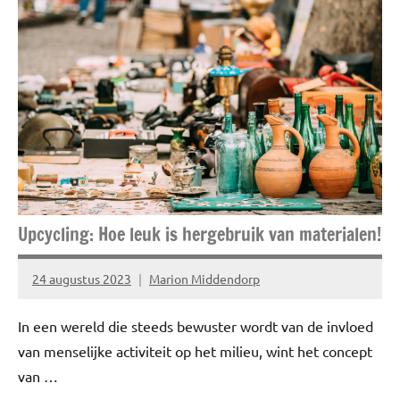
Enjoy
Inspiratie
Lifestyle
Story's
Upcycling: Hoe leuk is hergebruik van materialen!
24 augustus 2023
Marion Middendorp
Geen
reacties
In een wereld die steeds bewuster wordt van de invloed
van menselijke activiteit op het milieu, wint het concept
van …