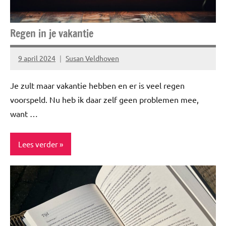
Regen in je vakantie
9 april 2024
Susan Veldhoven
Geen
reacties
Je zult maar vakantie hebben en er is veel regen
voorspeld. Nu heb ik daar zelf geen problemen mee,
want …
Lees verder
AFF
Food
&
drinks