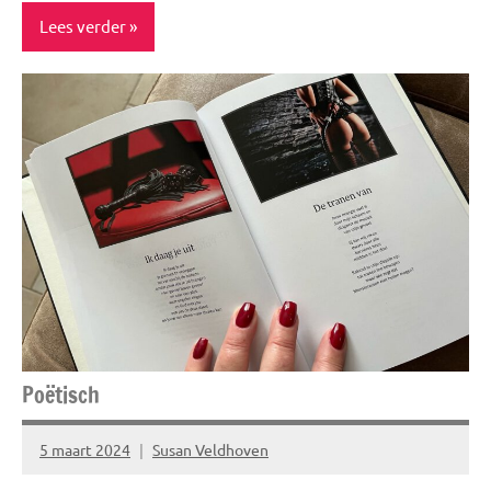
Lees verder
Blog
Inspiratie
Lifestyle
Spiritualiteit
Poëtisch
5 maart 2024
Susan Veldhoven
Geen
reacties