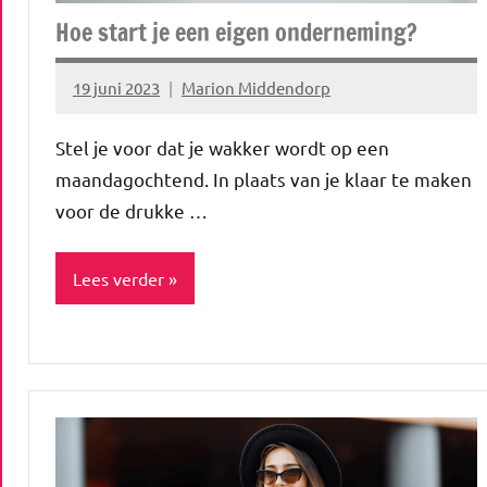
&
Hoe start je een eigen onderneming?
geld
19 juni 2023
Marion Middendorp
Geen
reacties
Stel je voor dat je wakker wordt op een
maandagochtend. In plaats van je klaar te maken
voor de drukke …
Lees verder
Blog
Inspiratie
Lifestyle
Werk