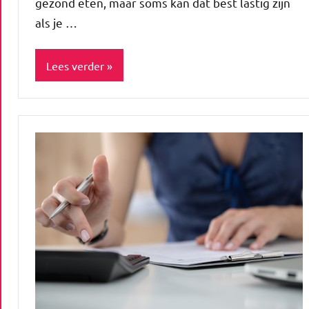
gezond eten, maar soms kan dat best lastig zijn
als je …
Lees verder
Blog
Food
&
drinks
Gezond
leven
Healthy
Lifestyle
Werk