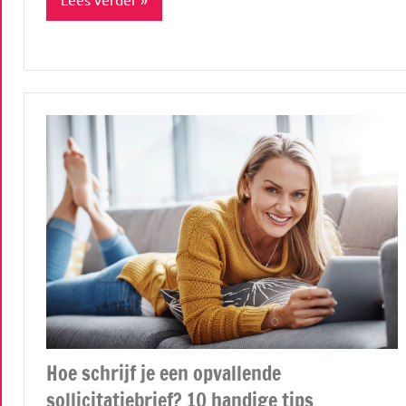
Blog
Hebbedingen
& gadgets
Lifestyle
Werk
&
geld
Hoe schrijf je een opvallende
sollicitatiebrief? 10 handige tips