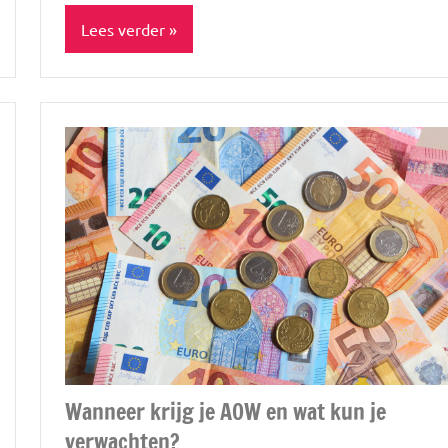
Lees verder
Blog
Lifestyle
Spiritualiteit
Spiritualiteit
&
minfullness
Werk
&
geld
Wanneer krijg je AOW en wat kun je
verwachten?