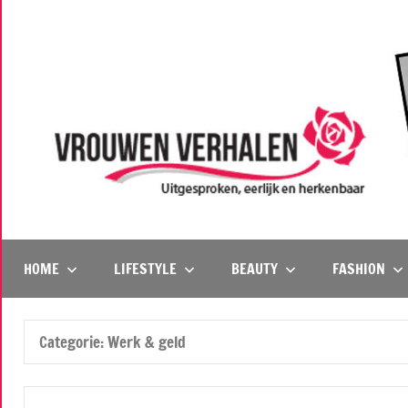
Naar
de
inhoud
springen
Vrouwenverhalen
Uitgesproken,
eerlijk
en
HOME
LIFESTYLE
BEAUTY
FASHION
herkenbaar
Categorie:
Werk & geld