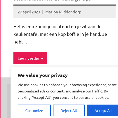
27 april 2023
Marion Middendorp
Geen
reacties
Het is een zonnige ochtend en je zit aan de
keukentafel met een kop koffie in je hand. Je
hebt …
Lees verder
We value your privacy
Blog
We use cookies to enhance your browsing experience, serve
Lifestyle
personalized ads or content, and analyze our traffic. By
Werk
clicking "Accept All", you consent to our use of cookies.
© Insert Internetuitgeverij
&
Samenwerking met:
Oudersenzo.nl
-
Kinderliedjes.info
-
50enzo.nl
geld
Customize
Reject All
Accept All