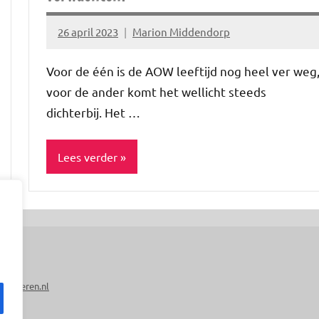
26 april 2023
Marion Middendorp
Geen
reacties
Voor de één is de AOW leeftijd nog heel ver weg
voor de ander komt het wellicht steeds
dichterbij. Het …
Lees verder
Blog
Lifestyle
Werk
&
-
Peuteren.nl
geld