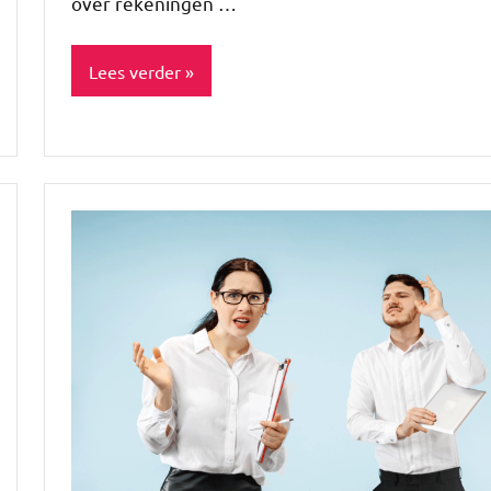
over rekeningen …
Lees verder
Blog
Lifestyle
TOPlijstjes
Werk
&
geld