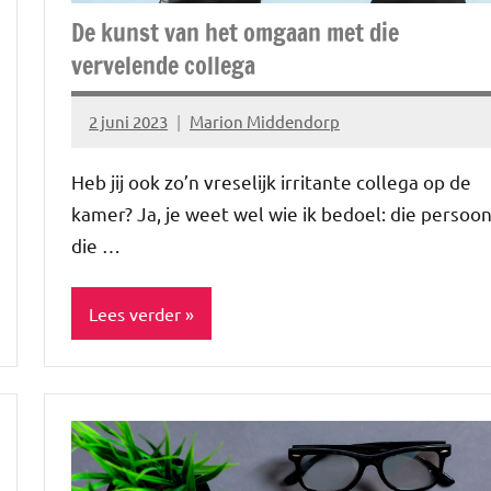
De kunst van het omgaan met die
vervelende collega
2 juni 2023
Marion Middendorp
Geen
reacties
Heb jij ook zo’n vreselijk irritante collega op de
kamer? Ja, je weet wel wie ik bedoel: die persoo
die …
Lees verder
Blog
Lifestyle
Werk