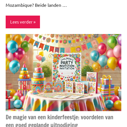
Mozambique? Beide landen …
Lees verder
ADV
Blog
Niet
gecategoriseerd
Reizen
Stedentrips
Travel
Uitstapjes
De magie van een kinderfeestje: voordelen van
Vakantie
een goed geplande uitnodiging