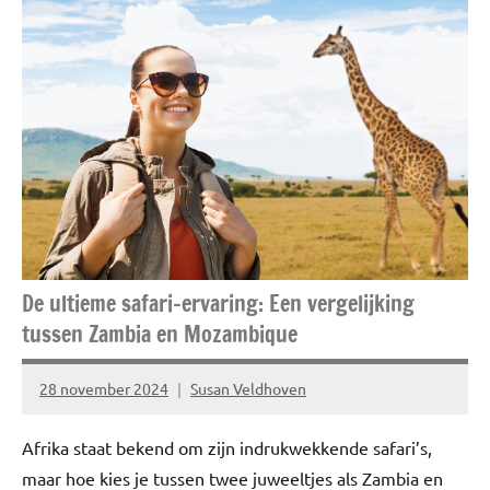
ADV
Blog
Fashion
Kleding
Lifestyle
Mode
De ultieme safari-ervaring: Een vergelijking
tussen Zambia en Mozambique
28 november 2024
Susan Veldhoven
Geen
reacties
Afrika staat bekend om zijn indrukwekkende safari’s,
maar hoe kies je tussen twee juweeltjes als Zambia en