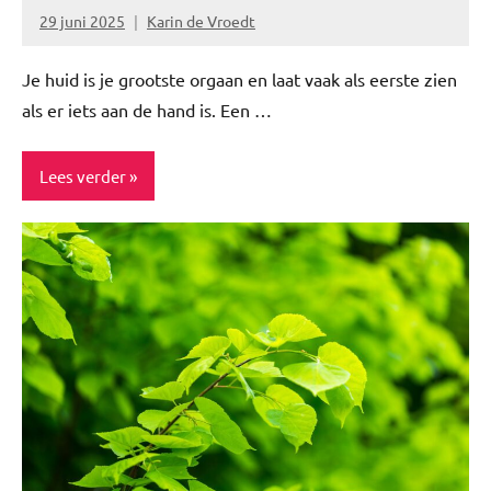
&
29 juni 2025
Karin de Vroedt
Geen
minfullness
reacties
Je huid is je grootste orgaan en laat vaak als eerste zien
TOPlijstjes
als er iets aan de hand is. Een …
Tuin
Lees verder
Beauty
Gezond
leven
Healthy
Huidverzorging