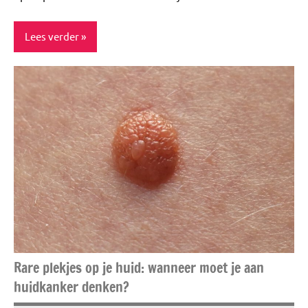
Lees verder
Blog
Food
&
drinks
Huis &
interieur
Huisdieren
Niet
gecategoriseerd
Rare plekjes op je huid: wanneer moet je aan
Spiritualiteit
huidkanker denken?
Spiritualiteit