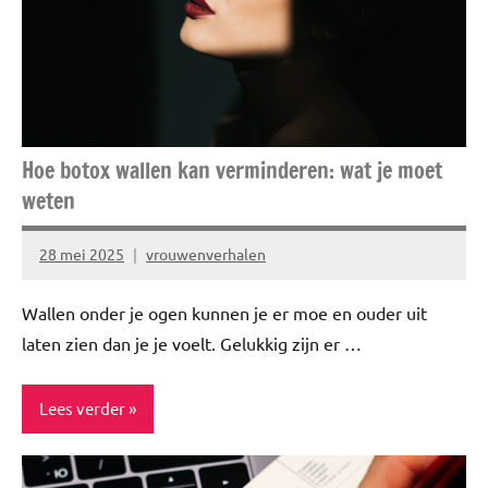
gecategoriseerd
Nieuwtjes
Spiritualiteit
&
minfullness
Hoe botox wallen kan verminderen: wat je moet
weten
TOPlijstjes
28 mei 2025
vrouwenverhalen
Geen
reacties
Wallen onder je ogen kunnen je er moe en ouder uit
laten zien dan je je voelt. Gelukkig zijn er …
Lees verder
ADV