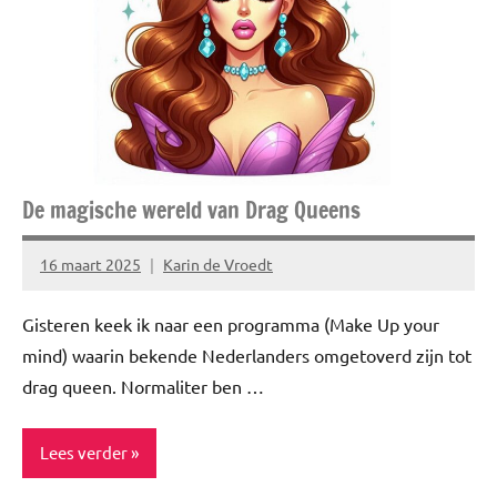
Healthy
Lifestyle
Niet
gecategoriseerd
TOPlijstjes
De magische wereld van Drag Queens
16 maart 2025
Karin de Vroedt
Geen
reacties
Gisteren keek ik naar een programma (Make Up your
mind) waarin bekende Nederlanders omgetoverd zijn tot
drag queen. Normaliter ben …
Lees verder