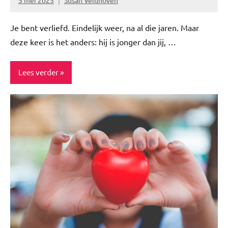
5 mei 2025
Susan Veldhoven
Geen
reacties
Je bent verliefd. Eindelijk weer, na al die jaren. Maar
deze keer is het anders: hij is jonger dan jij, …
Lees verder
Blog
Ervaringsverhalen
Story's
TOPlijstjes