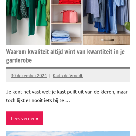
Niet
gecategoriseerd
Spiritualiteit
&
minfullness
Waarom kwaliteit altijd wint van kwantiteit in je
garderobe
30 december 2024
Karin de Vroedt
Geen
reacties
Je kent het vast wel: je kast puilt uit van de kleren, maar
toch lijkt er nooit iets bij te …
Lees verder