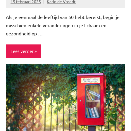
15 februari 2025
Karin de Vroedt
Geen
reacties
Als je eenmaal de leeftijd van 50 hebt bereikt, begin je
misschien enkele veranderingen in je lichaam en
gezondheid op …
Lees verder
Beauty
Ervaringsverhalen
Gezond
leven
Healthy
Niet
gecategoriseerd