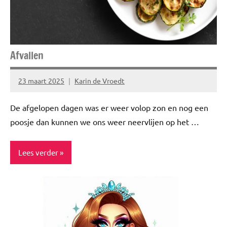
Risico's
TOPlijstjes
Afvallen
Ziek,
zwak &
misselijk
23 maart 2025
Karin de Vroedt
Geen
reacties
De afgelopen dagen was er weer volop zon en nog een
poosje dan kunnen we ons weer neervlijen op het …
Lees verder
Blog
Gezond
leven