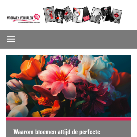
Naar
de
inhoud
Vrouwenverhalen
Uitgesproken,
springen
eerlijk
en
herkenbaar
Waarom bloemen altijd de perfecte