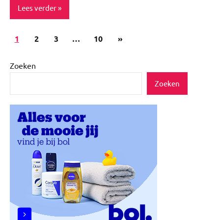
Lees verder
Berichten
Volgende
1
ADV
2
3
…
10
»
paginering
berichten
Blog
Zoeken
Huisdieren
Zoeken
Lifestyle