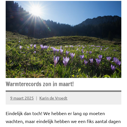
Blog
Fashion
Kleding
Lifestyle
Mode
Niet
gecategoriseerd
Schoenen
Warmterecords zon in maart!
TOPlijstjes
9 maart 2025
Karin de Vroedt
Geen
reacties
Eindelijk dan toch! We hebben er lang op moeten
wachten, maar eindelijk hebben we een fiks aantal dagen