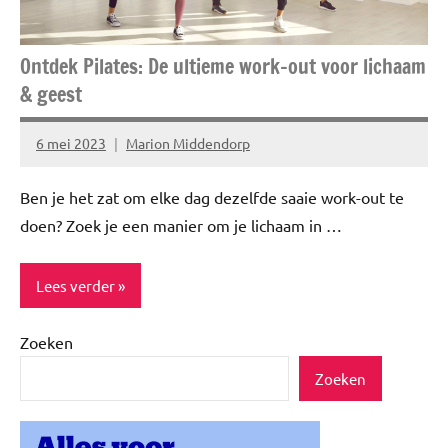
Ontdek Pilates: De ultieme work-out voor lichaam
& geest
6 mei 2023
Marion Middendorp
Geen
reacties
Ben je het zat om elke dag dezelfde saaie work-out te
doen? Zoek je een manier om je lichaam in …
Lees verder
Zoeken
Blog
Zoeken
Gezond
leven
Healthy