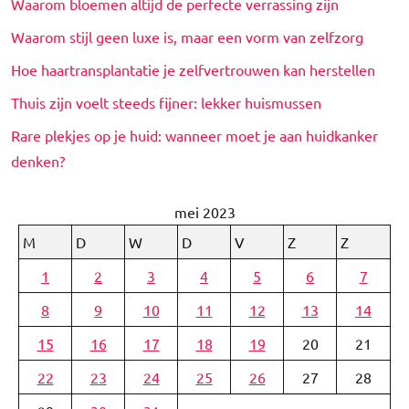
Waarom bloemen altijd de perfecte verrassing zijn
Waarom stijl geen luxe is, maar een vorm van zelfzorg
Hoe haartransplantatie je zelfvertrouwen kan herstellen
Thuis zijn voelt steeds fijner: lekker huismussen
Rare plekjes op je huid: wanneer moet je aan huidkanker
denken?
mei 2023
M
D
W
D
V
Z
Z
1
2
3
4
5
6
7
8
9
10
11
12
13
14
15
16
17
18
19
20
21
22
23
24
25
26
27
28