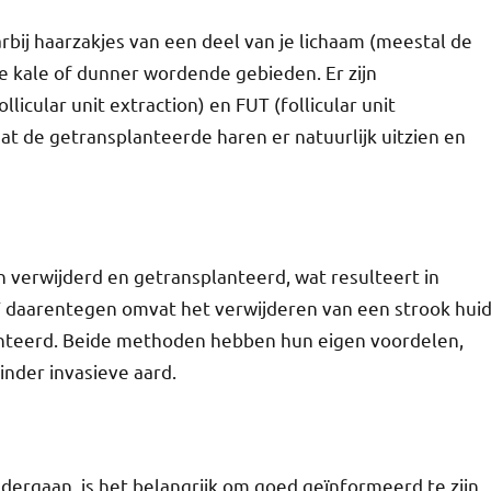
bij haarzakjes van een deel van je lichaam (meestal de
e kale of dunner wordende gebieden. Er zijn
licular unit extraction) en FUT (follicular unit
at de getransplanteerde haren er natuurlijk uitzien en
n verwijderd en getransplanteerd, wat resulteert in
UT daarentegen omvat het verwijderen van een strook hui
anteerd. Beide methoden hebben hun eigen voordelen,
nder invasieve aard.
dergaan, is het belangrijk om goed geïnformeerd te zijn.