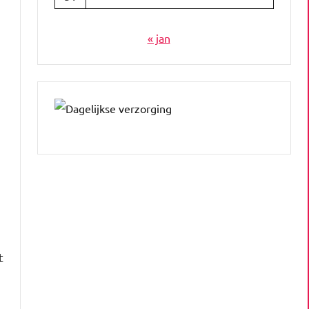
« jan
t