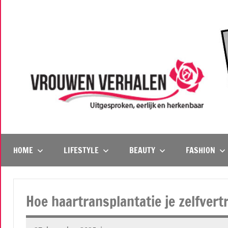
Naar
de
inhoud
springen
Vrouwenverhalen
Uitgesproken,
eerlijk
en
HOME
LIFESTYLE
BEAUTY
FASHION
herkenbaar
Hoe haartransplantatie je zelfver