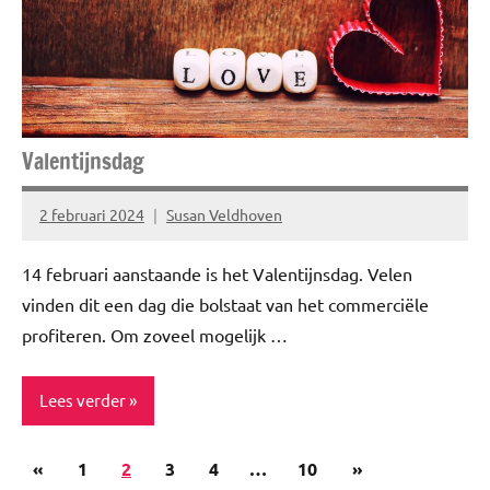
Inspiratie
Risico's
Social
Media
Valentijnsdag
2 februari 2024
Susan Veldhoven
Geen
reacties
14 februari aanstaande is het Valentijnsdag. Velen
vinden dit een dag die bolstaat van het commerciële
profiteren. Om zoveel mogelijk …
Lees verder
Berichten
Vorige
Volgende
«
Blog
1
2
3
4
…
10
»