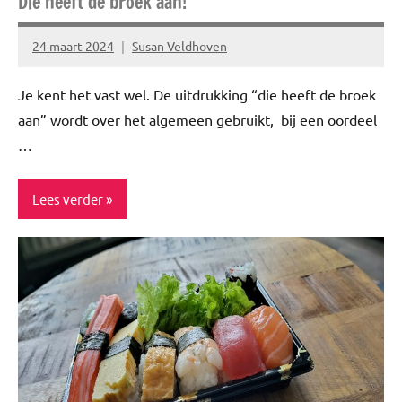
Die heeft de broek aan!
24 maart 2024
Susan Veldhoven
Geen
reacties
Je kent het vast wel. De uitdrukking “die heeft de broek
aan” wordt over het algemeen gebruikt, bij een oordeel
…
Lees verder
Lifestyle
Relatie
Spiritualiteit
Spiritualiteit
&
minfullness