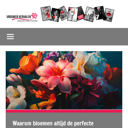
Naar
de
inhoud
Vrouwenverhalen
Uitgesproken,
springen
eerlijk
en
herkenbaar
Waarom bloemen altijd de perfecte