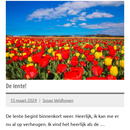
Blog
Cadeautips
Lifestyle
Niet
gecategoriseerd
Spiritualiteit
Spiritualiteit
&
minfullness
De lente!
15 maart 2024
Susan Veldhoven
Geen
reacties
De lente begint binnenkort weer. Heerlijk, ik kan me er
nu al op verheugen. Ik vind het heerlijk als de …