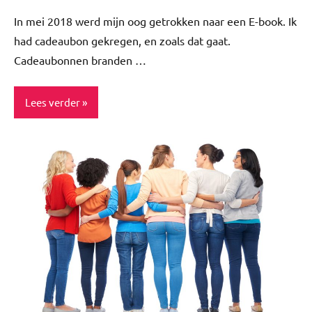
reacties
In mei 2018 werd mijn oog getrokken naar een E-book. Ik
had cadeaubon gekregen, en zoals dat gaat.
Cadeaubonnen branden …
Lees verder
Blog
Cadeautips
Inspiratie
Lifestyle
Spiritualiteit
&
minfullness