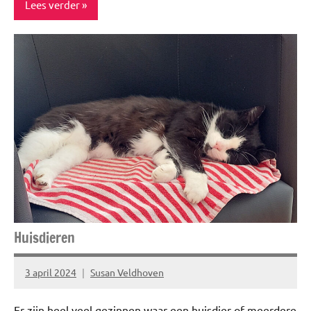
Lees verder
AFF
Food
&
drinks
Gezond
leven
Inspiratie
Uitstapjes
Huisdieren
3 april 2024
Susan Veldhoven
Geen
reacties
Er zijn heel veel gezinnen waar een huisdier of meerdere