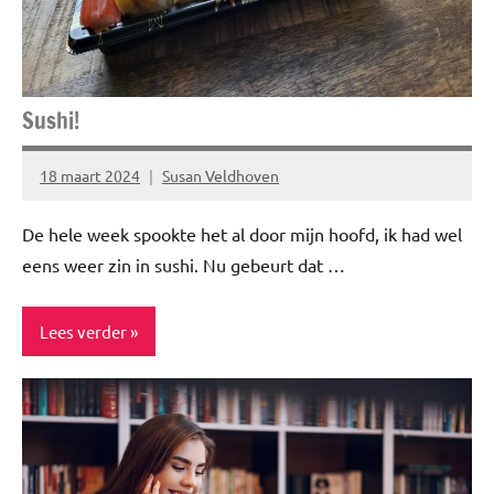
Sushi!
18 maart 2024
Susan Veldhoven
Geen
reacties
De hele week spookte het al door mijn hoofd, ik had wel
eens weer zin in sushi. Nu gebeurt dat …
Lees verder
Blog
Food
&
drinks