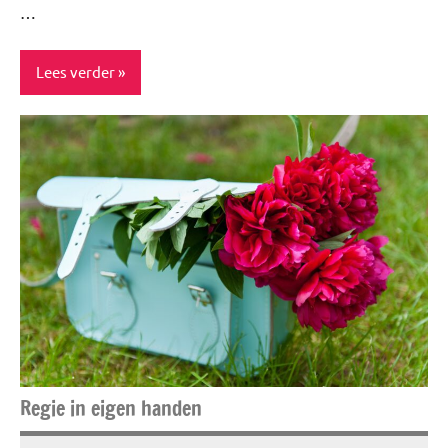
…
Lees verder
Blog
Feestdagen
Food
&
drinks
Niet
gecategoriseerd
Regie in eigen handen