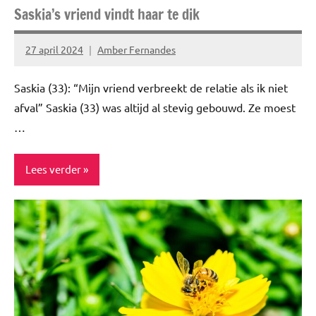
Saskia’s vriend vindt haar te dik
27 april 2024
Amber Fernandes
Geen
reacties
Saskia (33): “Mijn vriend verbreekt de relatie als ik niet
afval” Saskia (33) was altijd al stevig gebouwd. Ze moest
…
Lees verder
Blog
Ervaringsverhalen
Niet
gecategoriseerd
Relatie