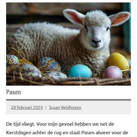
Blog
Gezond
leven
Niet
gecategoriseerd
Nieuwtjes
Ziek,
zwak &
misselijk
Pasen
28 februari 2024
Susan Veldhoven
Geen
reacties
De tijd vliegt. Voor mijn gevoel hebben we net de
Kerstdagen achter de rug en staat Pasen alweer voor de