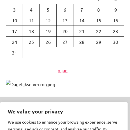
3
4
5
6
7
8
9
10
11
12
13
14
15
16
17
18
19
20
21
22
23
24
25
26
27
28
29
30
31
« jan
We value your privacy
© Insert Internetuitgeverij
We use cookies to enhance your browsing experience, serve
Samenwerking met:
Oudersenzo.nl
-
Kinderliedjes.info
-
personalized ads or content, and analyze our traffic. By