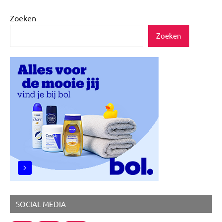
paginering
berichten
berichten
Cadeautips
Zoeken
Feestdagen
Zoeken
SOCIAL MEDIA