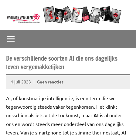
Naar
de
inhoud
Vrouwenverhalen
Uitgesproken,
springen
eerlijk
en
herkenbaar
De verschillende soorten AI die ons dagelijks
leven vergemakkelijken
1 juli 2023
Geen reacties
Marion
Middendorp
AI, of kunstmatige intelligentie, is een term die we
tegenwoordig steeds vaker tegenkomen. Het klinkt
misschien als iets uit de toekomst, maar
AI
is al onder
ons en wordt steeds meer onderdeel van ons dagelijks
leven. Van je smartphone tot je slimme thermostaat, AI