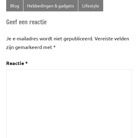
Blog
Hebbedingen & gadgets
Lifestyle
Getagd
met
Geef een reactie
AI
,
Gadgets
Je e-mailadres wordt niet gepubliceerd.
Vereiste velden
zijn gemarkeerd met
*
Reactie
*