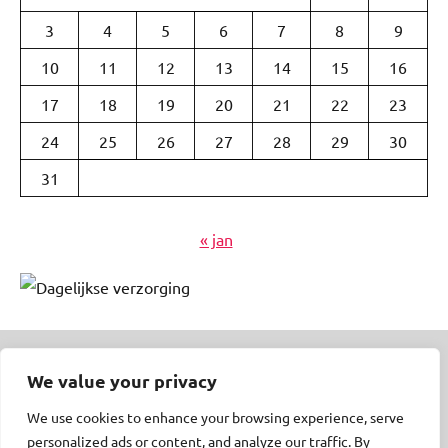
3
4
5
6
7
8
9
10
11
12
13
14
15
16
17
18
19
20
21
22
23
24
25
26
27
28
29
30
31
« jan
We value your privacy
© Insert Internetuitgeverij
We use cookies to enhance your browsing experience, serve
Samenwerking met:
Oudersenzo.nl
-
Kinderliedjes.info
-
personalized ads or content, and analyze our traffic. By