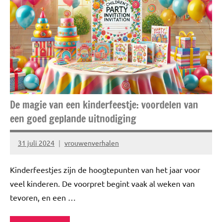
Niet
gecategoriseerd
Reizen
Stedentrips
Travel
Uitstapjes
De magie van een kinderfeestje: voordelen van
Vakantie
een goed geplande uitnodiging
31 juli 2024
vrouwenverhalen
Geen
reacties
Kinderfeestjes zijn de hoogtepunten van het jaar voor
veel kinderen. De voorpret begint vaak al weken van
tevoren, en een …