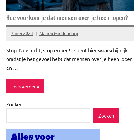
Hoe voorkom je dat mensen over je heen lopen?
7 mei 2023
Marion Middendorp
Geen
reacties
Stop! Nee, echt, stop ermee!Je bent hier waarschijnlijk
omdat je het gevoel hebt dat mensen over je heen lopen
en …
Lees verder
Zoeken
ADV
Zoeken
Blog
Gezond
leven