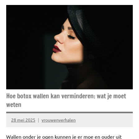
ADV
Fashion
Kleding
Hoe botox wallen kan verminderen: wat je moet
weten
28 mei 2025
vrouwenverhalen
Geen
reacties
Wallen onder je ogen kunnen je er moe en ouder uit