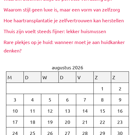
Waarom stijl geen luxe is, maar een vorm van zelfzorg
Hoe haartransplantatie je zelfvertrouwen kan herstellen
Thuis zijn voelt steeds fijner: lekker huismussen
Rare plekjes op je huid: wanneer moet je aan huidkanker
denken?
augustus 2026
M
D
W
D
V
Z
Z
1
2
3
4
5
6
7
8
9
10
11
12
13
14
15
16
17
18
19
20
21
22
23
24
25
26
27
28
29
30