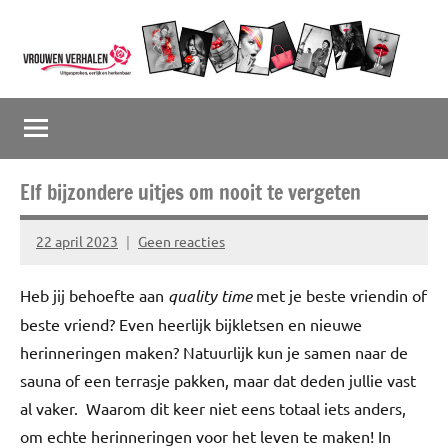
Naar
de
inhoud
Vrouwenverhalen
Uitgesproken,
springen
eerlijk
en
herkenbaar
Elf bijzondere uitjes om nooit te vergeten
22 april 2023
Geen reacties
Marion
Middendorp
Heb jij behoefte aan
quality time
met je beste vriendin of
beste vriend? Even heerlijk bijkletsen en nieuwe
herinneringen maken? Natuurlijk kun je samen naar de
sauna of een terrasje pakken, maar dat deden jullie vast
al vaker. Waarom dit keer niet eens totaal iets anders,
om echte herinneringen voor het leven te maken! In