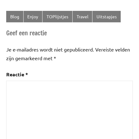
Blog
Enjoy
TOPlijstjes
Travel
Uitstapjes
Getagd
met
Geef een reactie
Enjoy
,
Uitstapjes
Je e-mailadres wordt niet gepubliceerd.
Vereiste velden
zijn gemarkeerd met
*
Reactie
*