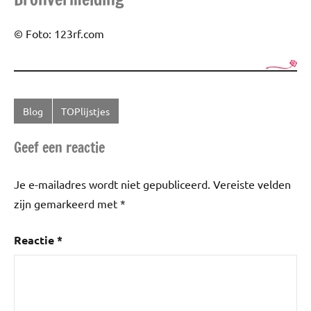
© Foto: 123rf.com
Blog
TOPlijstjes
Getagd
met
Geef een reactie
Dieren
,
Giftigste
Je e-mailadres wordt niet gepubliceerd.
Vereiste velden
dieren
zijn gemarkeerd met
*
Reactie
*