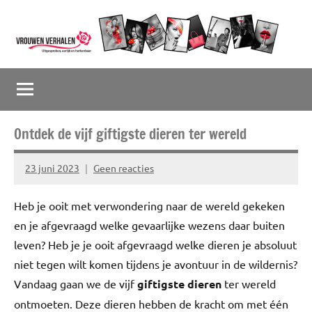
Naar
de
inhoud
Vrouwenverhalen
Uitgesproken,
springen
eerlijk
en
herkenbaar
Ontdek de vijf giftigste dieren ter wereld
23 juni 2023
Geen reacties
Marion
Middendorp
Heb je ooit met verwondering naar de wereld gekeken
en je afgevraagd welke gevaarlijke wezens daar buiten
leven? Heb je je ooit afgevraagd welke dieren je absoluut
niet tegen wilt komen tijdens je avontuur in de wildernis?
Vandaag gaan we de vijf
giftigste dieren
ter wereld
ontmoeten. Deze dieren hebben de kracht om met één