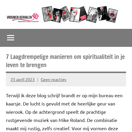
Naar
de
inhoud
Vrouwenverhalen
Uitgesproken,
springen
eerlijk
en
herkenbaar
7 Laagdrempelige manieren om spiritualiteit in je
leven te brengen
25 april 2023
Geen reacties
Marion
Middendorp
Terwijl ik deze blog schrijf brandt er op mijn bureau een
kaarsje. De lucht is gevuld met de heerlijke geur van
wierook. Op de achtergrond speelt de prachtige
rustgevende muziek van Mike Roland. De combinatie
maakt mij rustig, zelfs creatief. Voor mij vormen deze