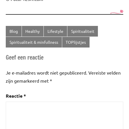
Blog
Healthy
Lifestyle
Spiritualiteit
Getagd
met
Spiritualiteit & minfullness
TOPlijstjes
Ontspanning
,
Geef een reactie
Spiritualiteit
Je e-mailadres wordt niet gepubliceerd.
Vereiste velden
zijn gemarkeerd met
*
Reactie
*