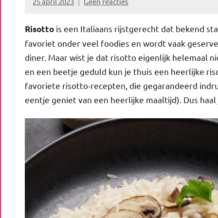
25 april 2023
Geen reacties
Marion
Middendorp
is een Italiaans rijstgerecht dat bekend st
Risotto
favoriet onder veel foodies en wordt vaak geservee
diner. Maar wist je dat risotto eigenlijk helemaal 
en een beetje geduld kun je thuis een heerlijke ris
favoriete risotto-recepten, die gegarandeerd indruk
eentje geniet van een heerlijke maaltijd). Dus haal