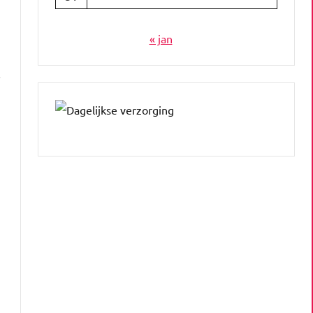
« jan
.