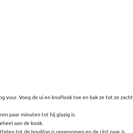
og vuur. Voeg de ui en knoflook toe en bak ze tot ze zacht
en paar minuten tot hij glazig is.
geheel aan de kook.
uttelen tot de bouillon is opgenomen en de rijst gaar is