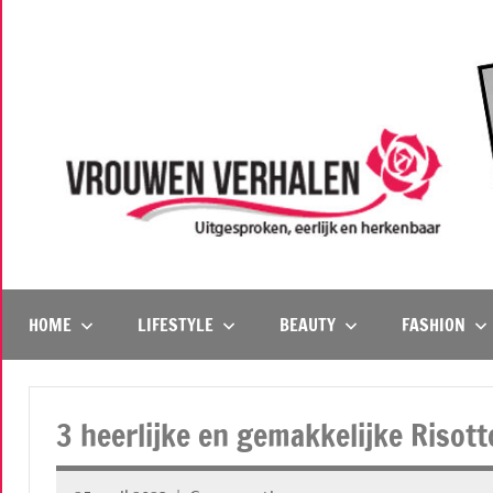
Naar
de
inhoud
springen
Vrouwenverhalen
Uitgesproken,
eerlijk
en
HOME
LIFESTYLE
BEAUTY
FASHION
herkenbaar
3 heerlijke en gemakkelijke Risot