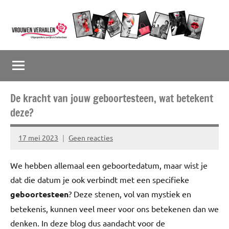
Naar
de
inhoud
Vrouwenverhalen
Uitgesproken,
springen
eerlijk
en
herkenbaar
De kracht van jouw geboortesteen, wat betekent
deze?
17 mei 2023
Geen reacties
Marion
Middendorp
We hebben allemaal een geboortedatum, maar wist je
dat die datum je ook verbindt met een specifieke
geboortesteen
? Deze stenen, vol van mystiek en
betekenis, kunnen veel meer voor ons betekenen dan we
denken. In deze blog dus aandacht voor de