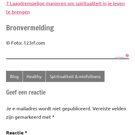
7 Laagdrempelige manieren om spiritualiteit in je leven
te brengen
Bronvermelding
© Foto: 123rf.com
Blog
Healthy
Spiritualiteit & minfullness
Getagd
met
Geef een reactie
Astrologie
,
Geboortesteen
Je e-mailadres wordt niet gepubliceerd.
Vereiste velden
zijn gemarkeerd met
*
Reactie
*