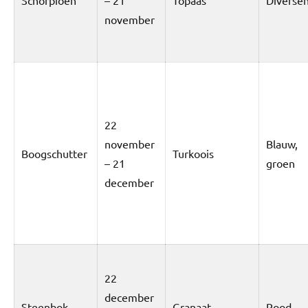
Schorpioen
– 21
Topaas
Diverse
november
22
november
Blauw,
Boogschutter
Turkoois
– 21
groen
december
22
december
Steenbok
Granaat
Rood