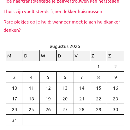
Hoe haartransplantatie je zelfvertrouwen kan herstellen
Thuis zijn voelt steeds fijner: lekker huismussen
Rare plekjes op je huid: wanneer moet je aan huidkanker
denken?
augustus 2026
M
D
W
D
V
Z
Z
1
2
3
4
5
6
7
8
9
10
11
12
13
14
15
16
17
18
19
20
21
22
23
24
25
26
27
28
29
30
31