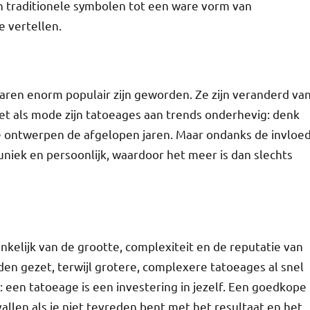
van traditionele symbolen tot een ware vorm van
e vertellen.
jaren enorm populair zijn geworden. Ze zijn veranderd va
et als mode zijn tatoeages aan trends onderhevig: denk
che ontwerpen de afgelopen jaren. Maar ondanks de invloe
uniek en persoonlijk, waardoor het meer is dan slechts
kelijk van de grootte, complexiteit en de reputatie van
den gezet, terwijl grotere, complexere tatoeages al snel
 een tatoeage is een investering in jezelf. Een goedkope
vallen als je niet tevreden bent met het resultaat en het