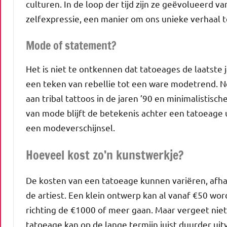
culturen. In de loop der tijd zijn ze geëvolueerd 
zelfexpressie, een manier om ons unieke verhaal t
Mode of statement?
Het is niet te ontkennen dat tatoeages de laatste 
een teken van rebellie tot een ware modetrend. N
aan tribal tattoos in de jaren ’90 en minimalistis
van mode blijft de betekenis achter een tatoeage 
een modeverschijnsel.
Hoeveel kost zo’n kunstwerkje?
De kosten van een tatoeage kunnen variëren, afhan
de artiest. Een klein ontwerp kan al vanaf €50 wor
richting de €1000 of meer gaan. Maar vergeet niet:
tatoeage kan op de lange termijn juist duurder uit