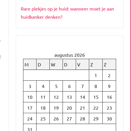
Rare plekjes op je huid: wanneer moet je aan
huidkanker denken?
n
augustus 2026
d
M
D
W
D
V
Z
Z
1
2
3
4
5
6
7
8
9
10
11
12
13
14
15
16
17
18
19
20
21
22
23
24
25
26
27
28
29
30
31