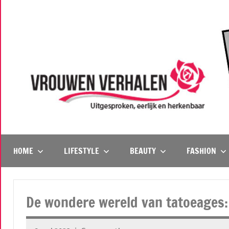
Naar
de
inhoud
springen
Vrouwenverhalen
Uitgesproken,
eerlijk
en
HOME
LIFESTYLE
BEAUTY
FASHION
herkenbaar
De wondere wereld van tatoeages: 