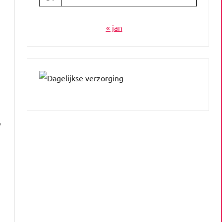
« jan
,