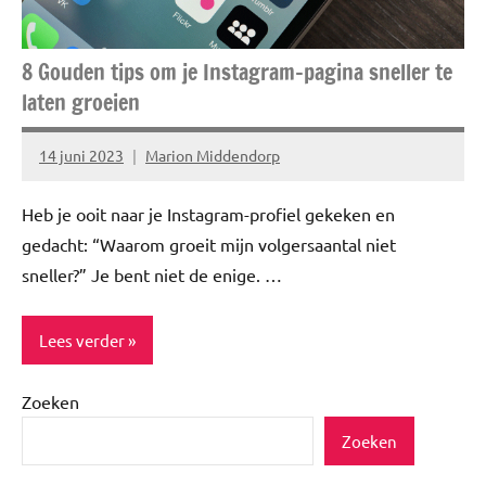
8 Gouden tips om je Instagram-pagina sneller te
laten groeien
14 juni 2023
Marion Middendorp
Geen
reacties
Heb je ooit naar je Instagram-profiel gekeken en
gedacht: “Waarom groeit mijn volgersaantal niet
sneller?” Je bent niet de enige. …
Lees verder
Zoeken
Blog
Zoeken
Lifestyle