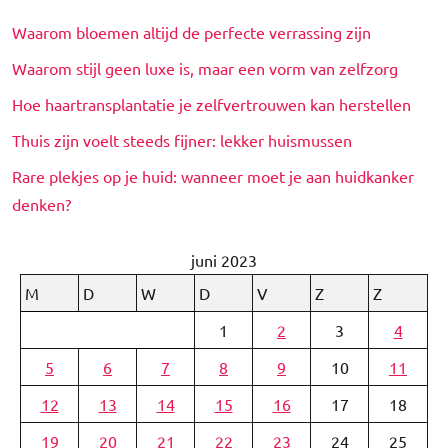
Waarom bloemen altijd de perfecte verrassing zijn
Waarom stijl geen luxe is, maar een vorm van zelfzorg
Hoe haartransplantatie je zelfvertrouwen kan herstellen
Thuis zijn voelt steeds fijner: lekker huismussen
Rare plekjes op je huid: wanneer moet je aan huidkanker
denken?
juni 2023
M
D
W
D
V
Z
Z
1
2
3
4
5
6
7
8
9
10
11
12
13
14
15
16
17
18
19
20
21
22
23
24
25