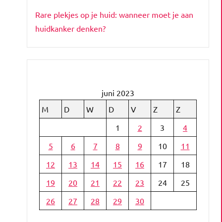
Rare plekjes op je huid: wanneer moet je aan
huidkanker denken?
juni 2023
M
D
W
D
V
Z
Z
1
2
3
4
5
6
7
8
9
10
11
12
13
14
15
16
17
18
19
20
21
22
23
24
25
26
27
28
29
30