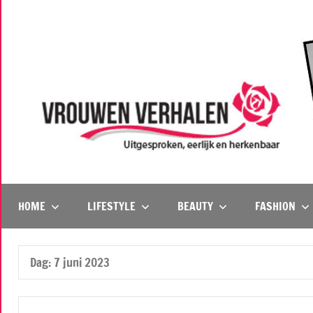
Naar
de
inhoud
springen
Vrouwenverhalen
Uitgesproken,
eerlijk
en
HOME
LIFESTYLE
BEAUTY
FASHION
herkenbaar
Dag:
7 juni 2023