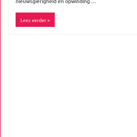
nieuwsgierigheid en opwinding …
Lees verder
Blog
Fashion
Kleding