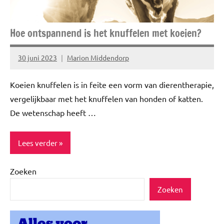
Hoe ontspannend is het knuffelen met koeien?
30 juni 2023
Marion Middendorp
Geen
reacties
Koeien knuffelen is in feite een vorm van dierentherapie,
vergelijkbaar met het knuffelen van honden of katten.
De wetenschap heeft …
Lees verder
Zoeken
Blog
Zoeken
Enjoy
Inspiratie