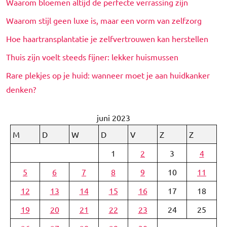
Waarom bloemen altijd de perfecte verrassing zijn
Waarom stijl geen luxe is, maar een vorm van zelfzorg
Hoe haartransplantatie je zelfvertrouwen kan herstellen
Thuis zijn voelt steeds fijner: lekker huismussen
Rare plekjes op je huid: wanneer moet je aan huidkanker
denken?
juni 2023
M
D
W
D
V
Z
Z
1
2
3
4
5
6
7
8
9
10
11
12
13
14
15
16
17
18
19
20
21
22
23
24
25