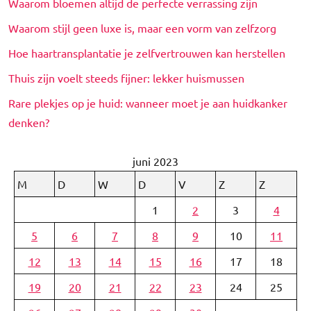
Waarom bloemen altijd de perfecte verrassing zijn
Waarom stijl geen luxe is, maar een vorm van zelfzorg
Hoe haartransplantatie je zelfvertrouwen kan herstellen
Thuis zijn voelt steeds fijner: lekker huismussen
Rare plekjes op je huid: wanneer moet je aan huidkanker
denken?
juni 2023
M
D
W
D
V
Z
Z
1
2
3
4
5
6
7
8
9
10
11
12
13
14
15
16
17
18
19
20
21
22
23
24
25