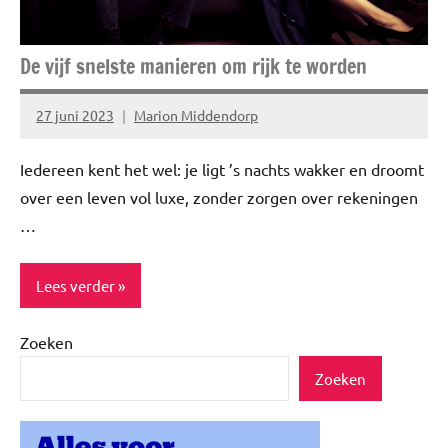
De vijf snelste manieren om rijk te worden
27 juni 2023
Marion Middendorp
Geen
reacties
Iedereen kent het wel: je ligt ’s nachts wakker en droomt
over een leven vol luxe, zonder zorgen over rekeningen
…
Lees verder
Zoeken
Blog
Zoeken
Lifestyle
TOPlijstjes