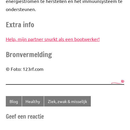
energiestromen te herstellen en het immuunsysteem te
ondersteunen.
Extra info
Help, mijn partner snurkt als een bootwerker!
Bronvermelding
© Foto: 123rf.com
Blog
Healthy
Ziek, zwak & misselijk
Getagd
met
Geef een reactie
Gezondheid
,
Hooikoorts
,