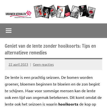
Naar
de
inhoud
Vrouwenverhalen
Uitgesproken,
springen
eerlijk
en
herkenbaar
Geniet van de lente zonder hooikoorts: Tips en
alternatieve remedies
22 april 2023
Geen reacties
Marion
Middendorp
De lente is een prachtig seizoen. De bomen worden
groener, bloemen beginnen te bloeien en de zon begint
te schijnen. Maar voor sommige mensen kan de lente
ook een tijd van ongemak betekenen. Dit komt omdat de
lente ook het seizoen is waarin
hooikoorts
de kop op