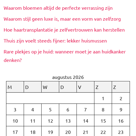
Waarom bloemen altijd de perfecte verrassing zijn
Waarom stijl geen luxe is, maar een vorm van zelfzorg
Hoe haartransplantatie je zelfvertrouwen kan herstellen
Thuis zijn voelt steeds fijner: lekker huismussen
Rare plekjes op je huid: wanneer moet je aan huidkanker
denken?
augustus 2026
M
D
W
D
V
Z
Z
1
2
3
4
5
6
7
8
9
10
11
12
13
14
15
16
17
18
19
20
21
22
23