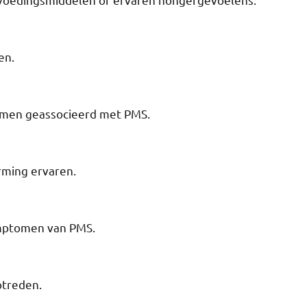
n​.
men geassocieerd met PMS​.
ming ervaren​.
mptomen van PMS​.
treden​.