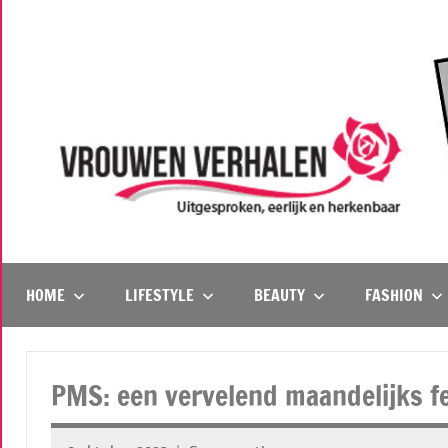
Naar
de
inhoud
springen
Vrouwenverhalen
Uitgesproken,
eerlijk
en
HOME
LIFESTYLE
BEAUTY
FASHION
herkenbaar
PMS: een vervelend maandelijks 