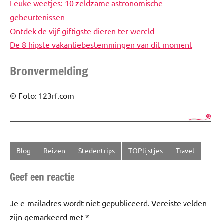
Leuke weetjes: 10 zeldzame astronomische
gebeurtenissen
Ontdek de vijf giftigste dieren ter wereld
De 8 hipste vakantiebestemmingen van dit moment
Bronvermelding
© Foto: 123rf.com
Blog
Reizen
Stedentrips
TOPlijstjes
Travel
Getagd
met
Geef een reactie
Verboden
Je e-mailadres wordt niet gepubliceerd.
Vereiste velden
zijn gemarkeerd met
*