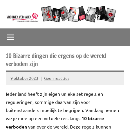
Naar
de
inhoud
Vrouwenverhalen
Uitgesproken,
springen
eerlijk
en
herkenbaar
10 Bizarre dingen die ergens op de wereld
verboden zijn
9 oktober 2023
Geen reacties
Marion
Middendorp
Ieder land heeft zijn eigen unieke set regels en
reguleringen, sommige daarvan zijn voor
buitenstaanders moeilijk te begrijpen. Vandaag nemen
we je mee op een virtuele reis langs
10 bizarre
verboden
van over de wereld. Deze regels kunnen