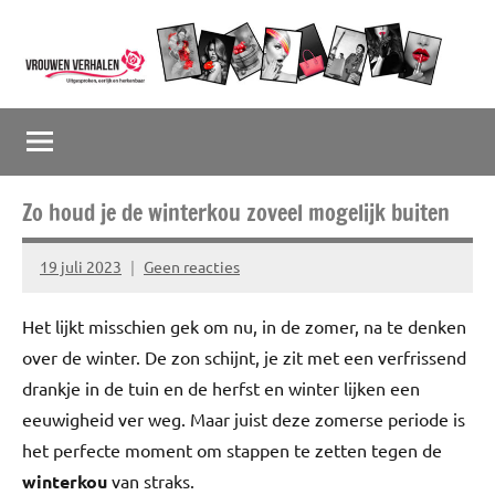
Naar
de
inhoud
Vrouwenverhalen
Uitgesproken,
springen
eerlijk
en
herkenbaar
Zo houd je de winterkou zoveel mogelijk buiten
19 juli 2023
Geen reacties
Marion
Middendorp
Het lijkt misschien gek om nu, in de zomer, na te denken
over de winter. De zon schijnt, je zit met een verfrissend
drankje in de tuin en de herfst en winter lijken een
eeuwigheid ver weg. Maar juist deze zomerse periode is
het perfecte moment om stappen te zetten tegen de
winterkou
van straks.