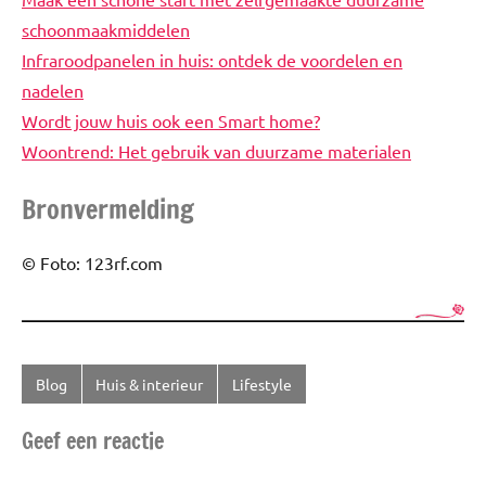
schoonmaakmiddelen
Infraroodpanelen in huis: ontdek de voordelen en
nadelen
Wordt jouw huis ook een Smart home?
Woontrend: Het gebruik van duurzame materialen
Bronvermelding
© Foto: 123rf.com
Blog
Huis & interieur
Lifestyle
Getagd
met
Geef een reactie
Duurzaam
,
Duurzaamheid
,