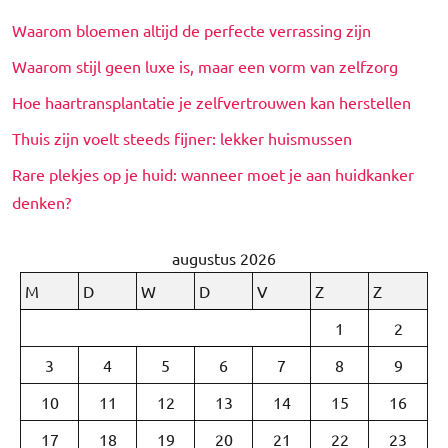
Waarom bloemen altijd de perfecte verrassing zijn
Waarom stijl geen luxe is, maar een vorm van zelfzorg
Hoe haartransplantatie je zelfvertrouwen kan herstellen
Thuis zijn voelt steeds fijner: lekker huismussen
Rare plekjes op je huid: wanneer moet je aan huidkanker
denken?
augustus 2026
M
D
W
D
V
Z
Z
1
2
3
4
5
6
7
8
9
10
11
12
13
14
15
16
17
18
19
20
21
22
23