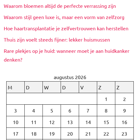
Waarom bloemen altijd de perfecte verrassing zijn
Waarom stijl geen luxe is, maar een vorm van zelfzorg
Hoe haartransplantatie je zelfvertrouwen kan herstellen
Thuis zijn voelt steeds fijner: lekker huismussen
Rare plekjes op je huid: wanneer moet je aan huidkanker
denken?
augustus 2026
M
D
W
D
V
Z
Z
1
2
3
4
5
6
7
8
9
10
11
12
13
14
15
16
17
18
19
20
21
22
23