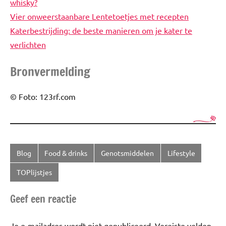
whisky?
Vier onweerstaanbare Lentetoetjes met recepten
Katerbestrijding: de beste manieren om je kater te
verlichten
Bronvermelding
© Foto: 123rf.com
Blog
Food & drinks
Genotsmiddelen
Lifestyle
Getagd
met
TOPlijstjes
Cocktails
,
Geef een reactie
Drankjes
Je e-mailadres wordt niet gepubliceerd.
Vereiste velden