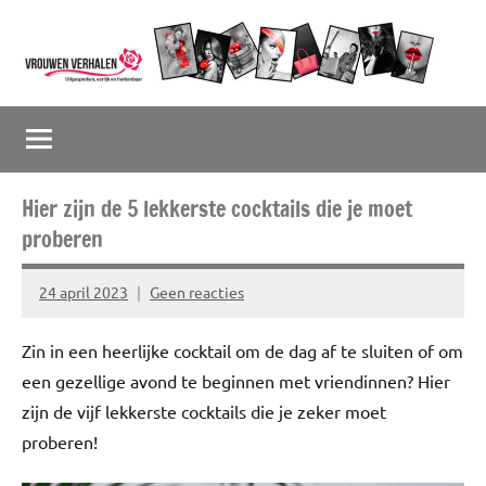
Naar
de
inhoud
Vrouwenverhalen
Uitgesproken,
springen
eerlijk
en
herkenbaar
Hier zijn de 5 lekkerste cocktails die je moet
proberen
24 april 2023
Geen reacties
Marion
Middendorp
Zin in een heerlijke cocktail om de dag af te sluiten of om
een gezellige avond te beginnen met vriendinnen? Hier
zijn de vijf lekkerste cocktails die je zeker moet
proberen!