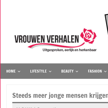
Naar
de
inhoud
springen
Vrouwenverhalen
Uitgesproken,
eerlijk
en
HOME
LIFESTYLE
BEAUTY
FASHION
herkenbaar
Steeds meer jonge mensen krijgen