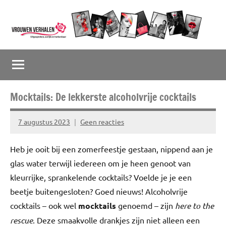
Naar
de
inhoud
Vrouwenverhalen
Uitgesproken,
springen
eerlijk
en
herkenbaar
Mocktails: De lekkerste alcoholvrije cocktails
7 augustus 2023
Geen reacties
Marion
Middendorp
Heb je ooit bij een zomerfeestje gestaan, nippend aan je
glas water terwijl iedereen om je heen genoot van
kleurrijke, sprankelende cocktails? Voelde je je een
beetje buitengesloten? Goed nieuws! Alcoholvrije
cocktails – ook wel
mocktails
genoemd – zijn
here to the
rescue
. Deze smaakvolle drankjes zijn niet alleen een