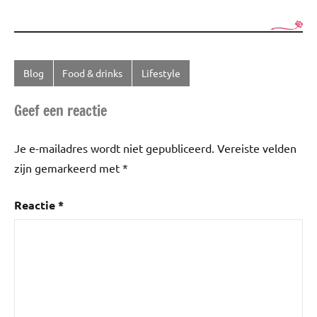
Blog
Food & drinks
Lifestyle
Getagd
met
Geef een reactie
Cocktails
,
Mocktails
Je e-mailadres wordt niet gepubliceerd.
Vereiste velden
zijn gemarkeerd met
*
Reactie
*