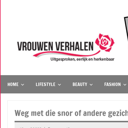
Naar
de
inhoud
springen
Vrouwenverhalen
Uitgesproken,
eerlijk
en
HOME
LIFESTYLE
BEAUTY
FASHION
herkenbaar
Weg met die snor of andere gezic