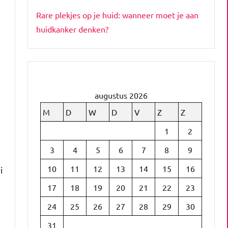
Rare plekjes op je huid: wanneer moet je aan
huidkanker denken?
e
augustus 2026
M
D
W
D
V
Z
Z
1
2
3
4
5
6
7
8
9
10
11
12
13
14
15
16
i
17
18
19
20
21
22
23
24
25
26
27
28
29
30
31