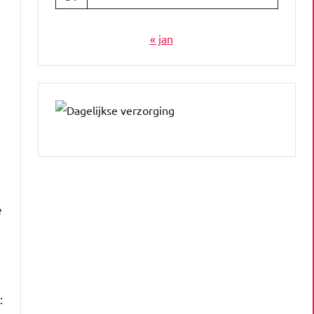
« jan
e
: