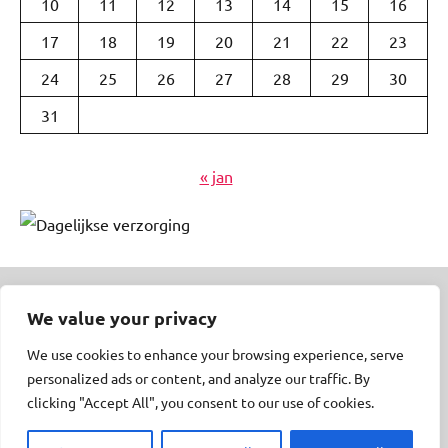
10
11
12
13
14
15
16
17
18
19
20
21
22
23
24
25
26
27
28
29
30
31
« jan
We value your privacy
© Insert Internetuitgeverij
We use cookies to enhance your browsing experience, serve
Samenwerking met:
Oudersenzo.nl
-
Kinderliedjes.info
-
personalized ads or content, and analyze our traffic. By
50enzo.nl
-
Peuteren.nl
clicking "Accept All", you consent to our use of cookies.