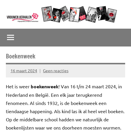
Naar
de
inhoud
Vrouwenverhalen
Uitgesproken,
springen
eerlijk
en
herkenbaar
Boekenweek
16 maart 2024
Geen reacties
Susan
Veldhoven
Het is weer
boekenweek
! Van 16 t/m 24 maart 2024, in
Nederland en België. Een elk jaar terugkerend
fenomeen. Al sinds 1932, is de boekenweek een
tiendaagse happening. Als kind las ik al heel veel boeken.
Op de middelbare school hadden we natuurlijk de
boekenlijsten waar we ons doorheen moesten wurmen.