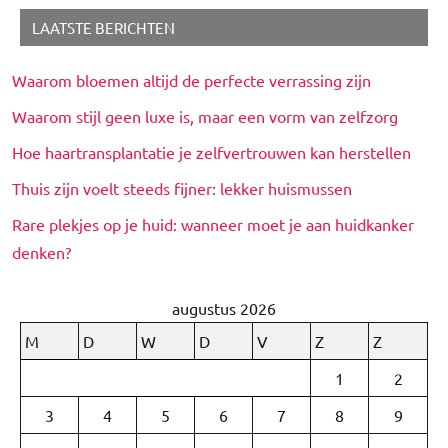
LAATSTE BERICHTEN
Waarom bloemen altijd de perfecte verrassing zijn
Waarom stijl geen luxe is, maar een vorm van zelfzorg
Hoe haartransplantatie je zelfvertrouwen kan herstellen
Thuis zijn voelt steeds fijner: lekker huismussen
Rare plekjes op je huid: wanneer moet je aan huidkanker
denken?
augustus 2026
M
D
W
D
V
Z
Z
1
2
3
4
5
6
7
8
9