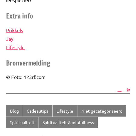
leesplezier!
Extra info
Prikkels
Jay
Lifestyle
Bronvermelding
© Foto: 123rf.com
Blog
Cadeautips
Lifestyle
Niet gecategoriseerd
Getagd
met
Spiritualiteit
Spiritualiteit & minfullness
boek
,