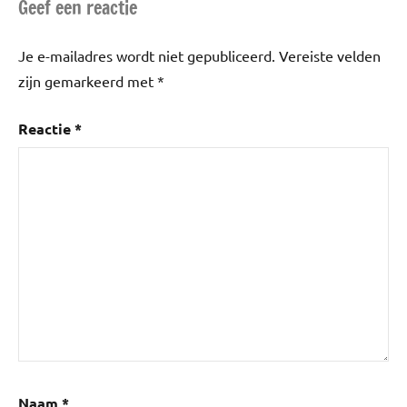
Geef een reactie
boekenweek
,
Lifestyle
,
pokemon
,
Je e-mailadres wordt niet gepubliceerd.
Vereiste velden
tiktok
zijn gemarkeerd met
*
Reactie
*
Naam
*