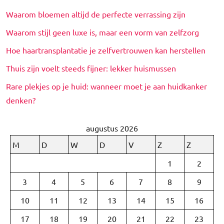
Waarom bloemen altijd de perfecte verrassing zijn
Waarom stijl geen luxe is, maar een vorm van zelfzorg
Hoe haartransplantatie je zelfvertrouwen kan herstellen
Thuis zijn voelt steeds fijner: lekker huismussen
Rare plekjes op je huid: wanneer moet je aan huidkanker
denken?
augustus 2026
M
D
W
D
V
Z
Z
1
2
3
4
5
6
7
8
9
10
11
12
13
14
15
16
17
18
19
20
21
22
23