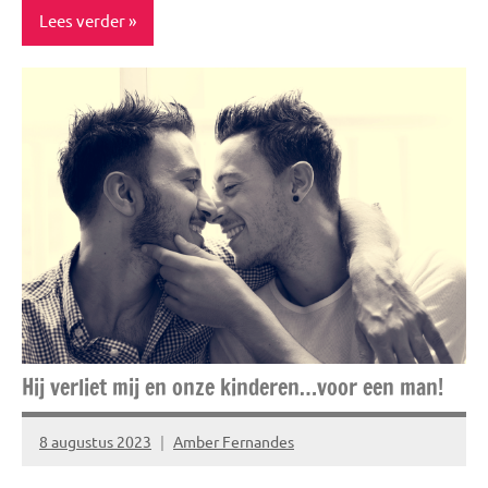
Lees verder
Blog
Healthy
Risico's
Ziek,
zwak &
misselijk
Hij verliet mij en onze kinderen…voor een man!
8 augustus 2023
Amber Fernandes
Geen
reacties