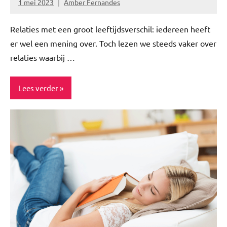
1 mei 2023
Amber Fernandes
Geen
reacties
Relaties met een groot leeftijdsverschil: iedereen heeft
er wel een mening over. Toch lezen we steeds vaker over
relaties waarbij …
Lees verder
Blog
Interview
Lifestyle
Relatie
Story's