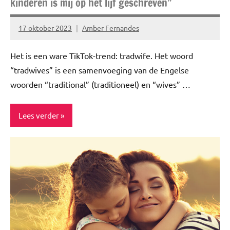
kinderen is mij op het lijf geschreven”
17 oktober 2023
Amber Fernandes
Geen
reacties
Het is een ware TikTok-trend: tradwife. Het woord
“tradwives” is een samenvoeging van de Engelse
woorden “traditional” (traditioneel) en “wives” …
Lees verder
Blog
Ervaringsverhalen
Interview
Lifestyle
Story's