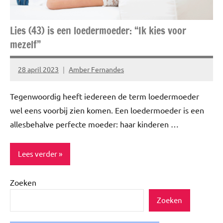
Lies (43) is een loedermoeder: “Ik kies voor
mezelf”
28 april 2023
Amber Fernandes
Geen
reacties
Tegenwoordig heeft iedereen de term loedermoeder
wel eens voorbij zien komen. Een loedermoeder is een
allesbehalve perfecte moeder: haar kinderen …
Lees verder
Zoeken
Blog
Zoeken
Interview
Story's