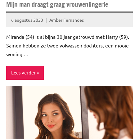
Mijn man draagt graag vrouwenlingerie
6 augustus 2023
Amber Fernandes
Geen
reacties
Miranda (54) is al bijna 30 jaar getrouwd met Harry (59).
Samen hebben ze twee volwassen dochters, een mooie
woning …
Lees verder
Blog
Interview
Lifestyle
Relatie
Story's