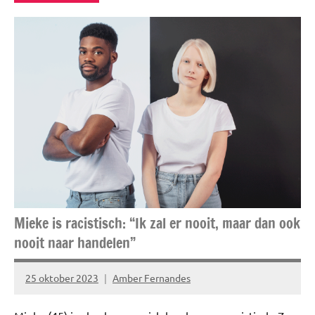
Blog
Gezond
leven
Niet
gecategoriseerd
Relatie
TOPlijstjes
Mieke is racistisch: “Ik zal er nooit, maar dan ook
nooit naar handelen”
25 oktober 2023
Amber Fernandes
Geen
reacties