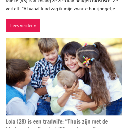
Mieke (45) is al zolang ze zich kan heugen racistisch. Ze
vertelt: “Al vanaf kind zag ik mijn zwarte buurjongetje …
Lees verder
Blog
Interview
Lifestyle
Story's
Lola (28) is een tradwife: “Thuis zijn met de